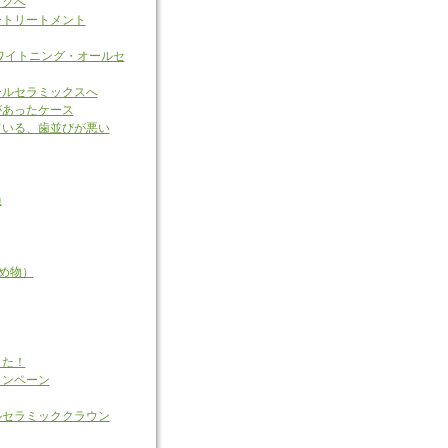
ックへ
ートリートメント
ワイトニング・オールセ
ールセラミックスへ
があったケース
ている、歯並びが悪い
過
詰め物）
した！
ャンペーン
ルセラミッククラウン