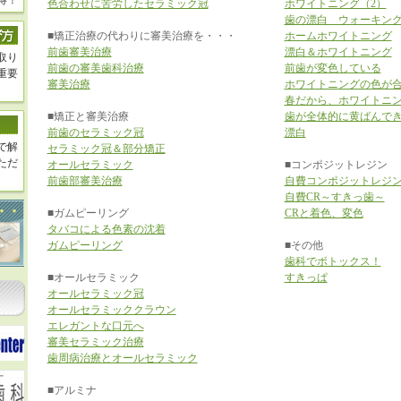
得！
色合わせに苦労したセラミック冠
ホワイトニング（2）
歯の漂白 ウォーキン
■矯正治療の代わりに審美治療を・・・
ホームホワイトニング
前歯審美治療
漂白＆ホワイトニング
取り
前歯の審美歯科治療
前歯が変色している
重要
審美治療
ホワイトニングの色が
春だから、ホワイトニング
■矯正と審美治療
歯が全体的に黄ばんで
前歯のセラミック冠
漂白
で解
セラミック冠＆部分矯正
ただ
オールセラミック
■コンポジットレジン
前歯部審美治療
自費コンポジットレジ
自費CR～すきっ歯～
■ガムピーリング
CRと着色、変色
タバコによる色素の沈着
ガムピーリング
■その他
歯科でボトックス！
■オールセラミック
すきっぱ
オールセラミック冠
オールセラミッククラウン
エレガントな口元へ
審美セラミック治療
歯周病治療とオールセラミック
■アルミナ