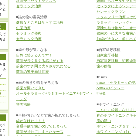
銀歯からセラミックスへ
銀歯からオールセラミ
るけ
セラミック治療
セレックによるワンデ
？と
セレッククラウン
！
■詰め物の審美治療
メタルフリー治療 ～ホ
健康なところは削らずに治療
ラミック・セレック～
虫歯治療
保険の被せ物から、オ
セラミック修復
銀歯の下に大きな虫歯
んで
セラミック治療
前歯が大きい、前に出
教え
■歯の形が気になる
■自家歯牙移植
自然に笑えるんです！
自家歯牙移植
前歯が長く見える感じがする
自家歯牙移植 術後経
みま
前歯のすき間と大きさが気になる
歯の移植
に近
前歯の審美歯科治療
？
■e.max
■歯の向きや幅をそろえる
e-max （セラミックの
前歯が開いてきた
e-max のインレー
オールセラミック+ラミネートベニア+ホワイト
症例1
ニング
審美治療
■ホワイトニング
こんなに綺麗になりま
■事故やけがなどで歯が折れてしまった
春のホワイトニングキ
歯が欠けた！！！
歯の漂白
の？
交通事故で歯が欠けてしまった
ホワイトニング＆オー
？こ
前歯が折れてしまったケース
ホワイトニング（1）