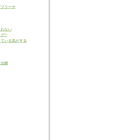
グブリーチ
合わない
!!
きている気がする
ン治療