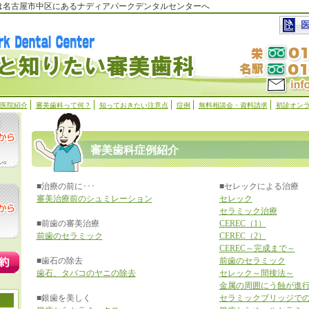
科は名古屋市中区にあるナディアパークデンタルセンターへ
医院紹介
審美歯科って何？
知っておきたい注意点
症例
無料相談会・資料請求
初診オン
審美歯科症例紹介
■治療の前に･･･
■セレックによる治療
審美治療前のシュミレーション
セレック
セラミック治療
■前歯の審美治療
CEREC（1）
前歯のセラミック
CEREC（2）
CEREC～完成まで～
■歯石の除去
前歯のセラミック
歯石、タバコのヤニの除去
セレック～間接法～
金属の周囲にう蝕が進
■銀歯を美しく
セラミックブリッジで