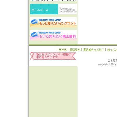
HOME
医院紹介
審美歯科って何？
知って
名古屋
copyright© Nadyap