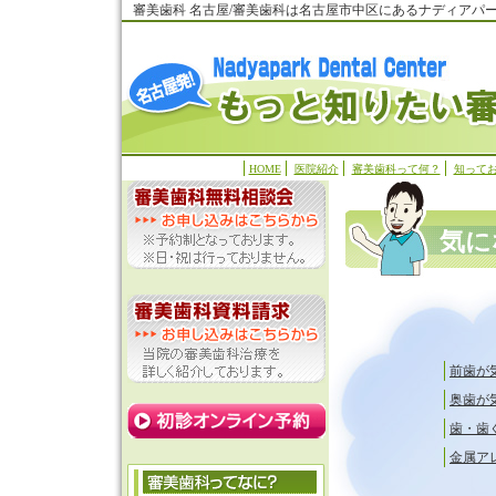
審美歯科 名古屋/審美歯科は名古屋市中区にあるナディアパ
HOME
医院紹介
審美歯科って何？
知って
気に
前歯が
奥歯が
歯・歯
金属ア