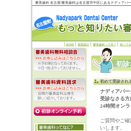
審美歯科 名古屋/審美歯科は名古屋市中区にあるナディアパ
HOME
医院紹介
審美歯科って何？
知って
初診
初めて受診され
ナディアパー
受診なさる方
24時間オン
ご質問やご確
いします。