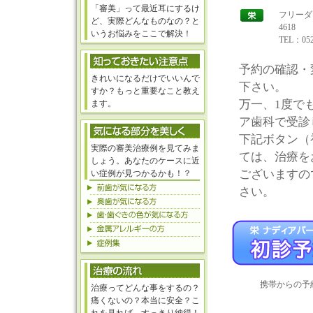
「審美」って最近耳にするけ
フリーダイ
ど、実際どんなものなの？と
4618
いうお悩みをここで解決！
TEL：052
予約の確認・
きれいになるだけでいいんで
下さい。
すか？もっと重要なこと教え
万一、1度で
ます。
ア歯科で受診
下記ボタン（
実際の審美治療例を見てみま
ては、治療を
しょう。あなたのケースに近
ございますの
い症例が見つかるかも！？
さい。
携帯からの予
治療ってどんな事をするの？
痛くないの？本当に安全？こ