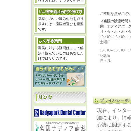
れを見れば、すっきり納得！
ご不明な点がござ
気持ちのいい噛み心地を取り
＜当院の診療時間
戻すには、歯医者選びも重要
栄 ナディアパー
です。
月・火・水・木・
10：00～13：00 1
土曜日
審美に対する疑問はここで解
10：00～13：00 1
決！悩んでいるのはあなただ
休診日
けではないのです。
日・祝
プライバシーポ
現在、インタ
達により、情
介護に関連す