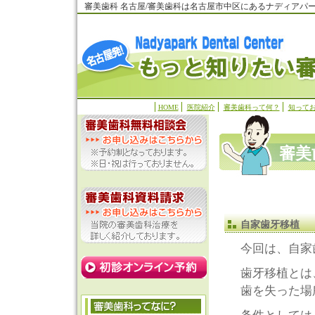
審美歯科 名古屋/審美歯科は名古屋市中区にあるナディアパ
HOME
医院紹介
審美歯科って何？
知って
審美
自家歯牙移植
今回は、自家
歯牙移植とは
歯を失った場