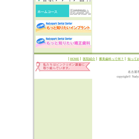
HOME
医院紹介
審美歯科って何？
知って
名古屋
copyright© Nadyap