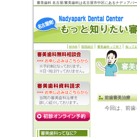
審美歯科 名古屋/審美歯科は名古屋市中区にあるナディアパ
HOME
医院紹介
審美歯科って何？
知って
審美
前歯審美治療
今回は、前歯