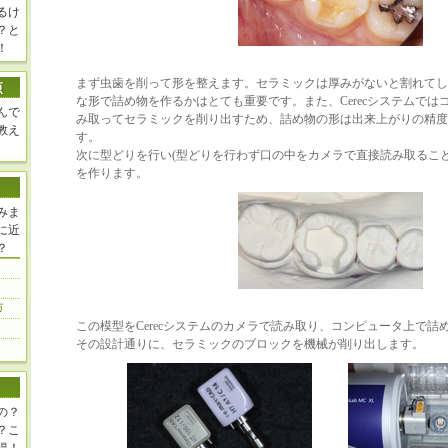
るけ
？と
！
まず虫歯を削って形を整えます。セラミックは厚みがないと割れてし
な形で詰め物を作るかはとても重要です。また、Cerecシステムでは
んで
み取ってセラミックを削り出すため、詰め物の形は出来上がりの精度
教え
す。
次に型どりを行い(型どりを行わず口の中をカメラで直接読み取ること
を作ります。
みま
に近
？
この模型をCerecシステムのカメラで読み取り、コンピュータ上で詰
その設計通りに、セラミックのブロックを機械が削り出します。
の？
？こ