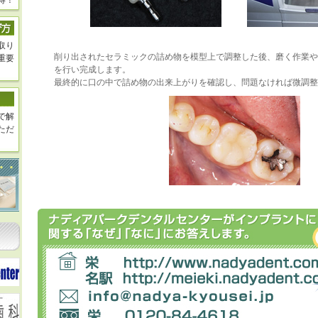
得！
取り
削り出されたセラミックの詰め物を模型上で調整した後、磨く作業や
重要
を行い完成します。
最終的に口の中で詰め物の出来上がりを確認し、問題なければ微調整
で解
ただ