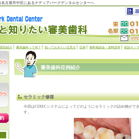
科は名古屋市中区にあるナディアパークデンタルセンターへ
医院紹介
審美歯科って何？
知っておきたい注意点
症例
無料相談会・資料請求
初診オン
審美歯科症例紹介
セラミック修復
今回はCERECシステムによってどのようにセラミックの詰め物がで
す。