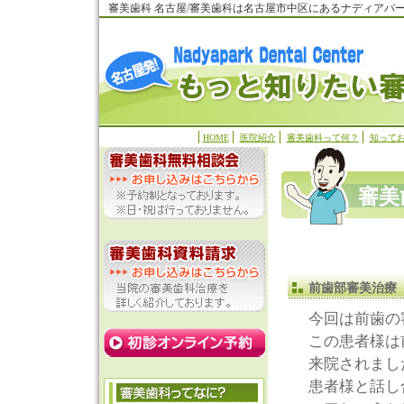
審美歯科 名古屋/審美歯科は名古屋市中区にあるナディアパ
HOME
医院紹介
審美歯科って何？
知って
審美
前歯部審美治療
今回は前歯の
この患者様は
来院されまし
患者様と話し