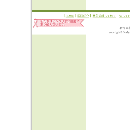
HOME
医院紹介
審美歯科って何？
知って
名古屋
copyright© Nadyap