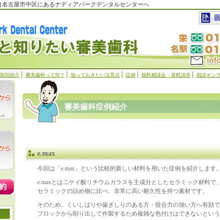
科は名古屋市中区にあるナディアパークデンタルセンターへ
医院紹介
審美歯科って何？
知っておきたい注意点
症例
無料相談会・資料請求
初診オン
審美歯科症例紹介
e.max
今回は「e.max」という比較的新しい材料を用いた症例を紹介します
e.maxとは二ケイ酸リチウムガラスを主成分としたセラミック材料で
セラミックの詰め物に比べ、非常に高い耐久性を持つ素材です。
そのため、くいしばりや歯ぎしりのある方・咬合力の強い方へ有効で
ブロックから削り出して作製するため複雑な色付けはできないとい