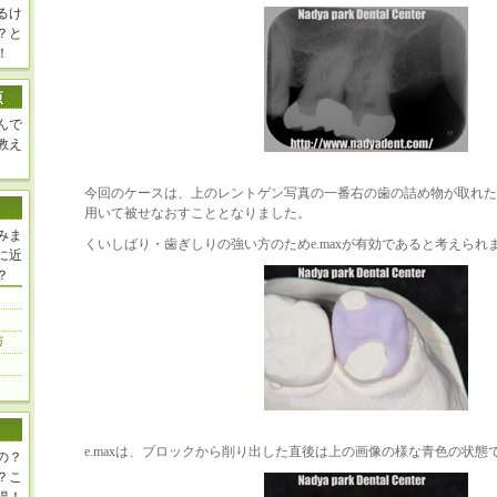
るけ
？と
！
んで
教え
今回のケースは、上のレントゲン写真の一番右の歯の詰め物が取れた
用いて被せなおすこととなりました。
みま
くいしばり・歯ぎしりの強い方のためe.maxが有効であると考えられ
に近
？
e.maxは、ブロックから削り出した直後は上の画像の様な青色の状態
の？
？こ