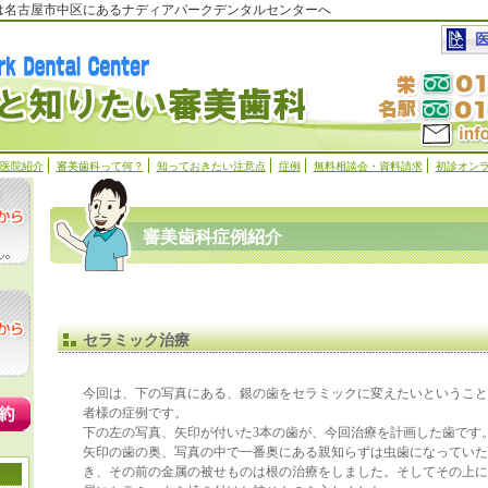
科は名古屋市中区にあるナディアパークデンタルセンターへ
医院紹介
審美歯科って何？
知っておきたい注意点
症例
無料相談会・資料請求
初診オン
審美歯科症例紹介
セラミック治療
今回は、下の写真にある、銀の歯をセラミックに変えたいということ
者様の症例です。
下の左の写真、矢印が付いた3本の歯が、今回治療を計画した歯です
矢印の歯の奥、写真の中で一番奥にある親知らずは虫歯になっていた
き、その前の金属の被せものは根の治療をしました。そしてその上に