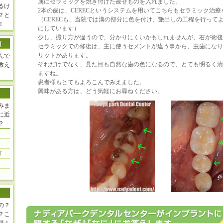
属にセラミックを焼き付けた被せものを入れました。
るけ
2本の歯は、CERECというシステムを用いてこちらもセラミック治
？と
（CERECも、当院では溝の部分に色を付け、艶出しの工程を行って
！
にしています）
少し、撮り方が違うので、分かりにくいかもしれませんが、右が術後
セラミックでの修復は、主に使うセメントが違う事から、虫歯になり
リットがあります。
んで
それだけでなく、見た目も自然な歯の色になるので、とても明るく清
教え
ますね。
患者様もとてもよろこんでみえました。
興味がある方は、どう気軽にお尋ねください。
みま
に近
？
の？
？こ