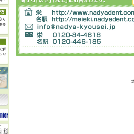
得！
取り
重要
で解
ただ