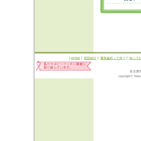
HOME
医院紹介
審美歯科って何？
知って
名古屋
copyright© Nadyap