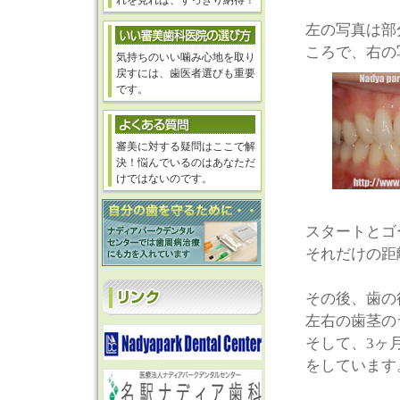
れを見れば、すっきり納得！
左の写真は部
ころで、右の
気持ちのいい噛み心地を取り
戻すには、歯医者選びも重要
です。
審美に対する疑問はここで解
決！悩んでいるのはあなただ
けではないのです。
スタートとゴ
それだけの距
その後、歯の
左右の歯茎の
そして、3ヶ
をしています