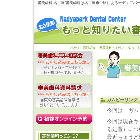
審美歯科 名古屋/審美歯科は名古屋市中区にあるナディアパ
HOME
医院紹介
審美歯科って何？
知って
審美
ガムピーリング
今回は、ガム
今回は現在キ
る処置）につ
最近ちょうど