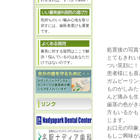
れを見れば、すっきり納得！
気持ちのいい噛み心地を取り
戻すには、歯医者選びも重要
です。
処置後の写真
審美に対する疑問はここで解
決！悩んでいるのはあなただ
とてもきれい
けではないのです。
つい笑顔に！
患者様にも喜
ガムピーリン
ものがしみた
んど痛みも生
歯茎の色がき
方もいるかも
じます。
お口元の印象
もしご興味が