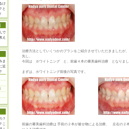
るけ
？と
！
んで
教え
治療方法としていくつかのプランをご紹介させていただきましたが、
先し、
みま
今回は ホワイトニング と、前歯４本の審美歯科治療 となりまし
に近
？
まずは、ホワイトニング前後の写真です。
の？
？こ
前歯の審美歯科治療は 手前の２本が被せ物による治療、 左右の２