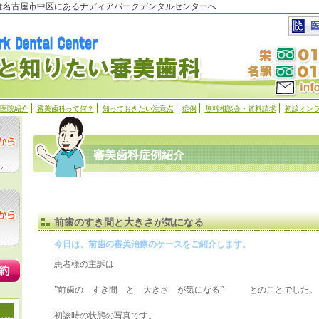
科は名古屋市中区にあるナディアパークデンタルセンターへ
医院紹介
審美歯科って何？
知っておきたい注意点
症例
無料相談会・資料請求
初診オン
審美歯科症例紹介
前歯のすき間と大きさが気になる
今日は、前歯の審美治療のケースをご紹介します。
患者様の主訴は
”前歯の すき間 と 大きさ が気になる” とのことでした。
初診時の状態の写真です。