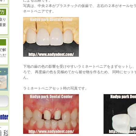
得！
による治療です。
写真は、中央２本がプラスチックの仮歯で、 左右の２本がオールセ
ネートベニアです。
取り
重要
で解
ただ
下地の歯の色の影響を受けやすいラミネートベニアをまずセットし、
ろで、 再度歯の色を見極めてから被せ物を作るため、 同時にセット
ん。
ラミネートベニアセット時の写真です。