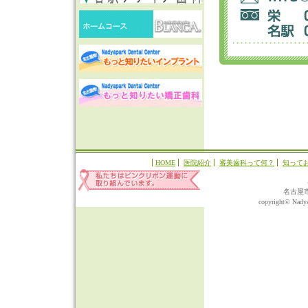
HOME
医院紹介
審美歯科って何？
知って
名古屋
copyright© Nadyap