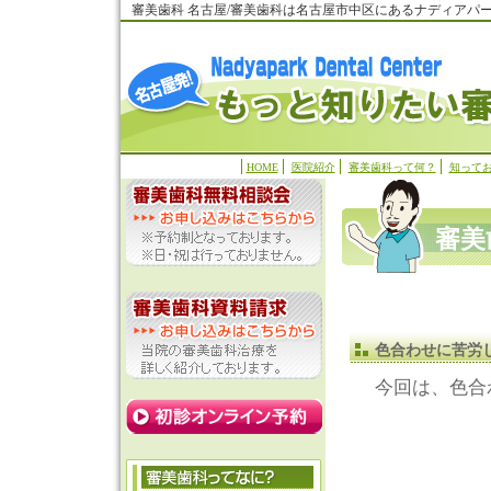
審美歯科 名古屋/審美歯科は名古屋市中区にあるナディアパ
HOME
医院紹介
審美歯科って何？
知って
審美
色合わせに苦労
今回は、色合