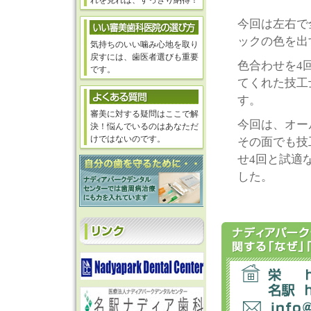
れを見れば、すっきり納得！
今回は左右で
ックの色を出
気持ちのいい噛み心地を取り
戻すには、歯医者選びも重要
色合わせを4
です。
てくれた技工
す。
審美に対する疑問はここで解
今回は、オー
決！悩んでいるのはあなただ
けではないのです。
その面でも技
せ4回と試適
した。