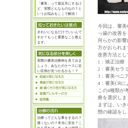
「審美」って最近耳にするけ
ど、実際どんなものなの？と
いうお悩みをここで解決！
今回は、審美
きれいになるだけでいいんで
っ歯の改善を
すか？もっと重要なこと教え
何らかの影響
ます。
方がおられま
改善方法とし
実際の審美治療例を見てみま
1：矯正治療
しょう。あなたのケースに近
2：審美セラ
い症例が見つかるかも！？
3：審美べニ
4：審美CR
この4種類が
療を選択しま
まずは、いき
態の確認をし
治療ってどんな事をするの？
痛くないの？本当に安全？こ