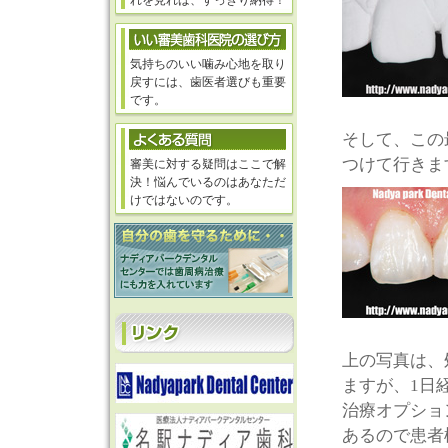
れを見れば、すっきり納得！
気持ちのいい噛み心地を取り
戻すには、歯医者選びも重要
です。
そして、この
つけて行きま
審美に対する疑問はここで解
決！悩んでいるのはあなただ
けではないのです。
上の写真は、
ますが、1日
治療オプショ
あるので患者