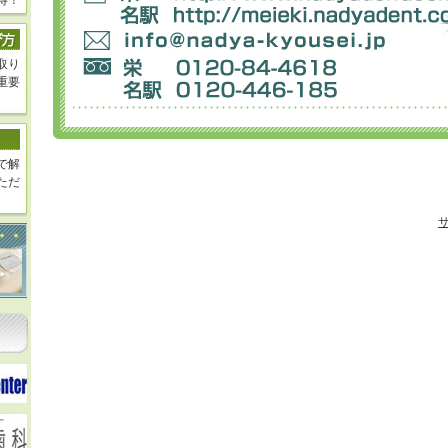
得！
取り
重要
で解
ただ