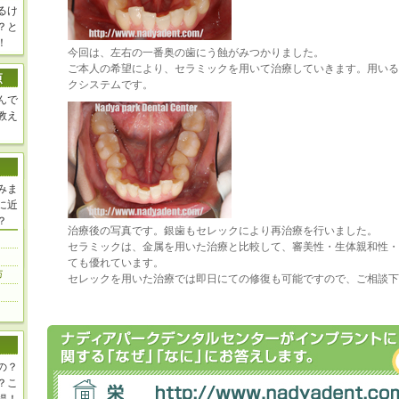
るけ
？と
！
今回は、左右の一番奥の歯にう蝕がみつかりました。
ご本人の希望により、セラミックを用いて治療していきます。用いる
クシステムです。
んで
教え
みま
に近
？
治療後の写真です。銀歯もセレックにより再治療を行いました。
セラミックは、金属を用いた治療と比較して、審美性・生体親和性・
ても優れています。
セレックを用いた治療では即日にての修復も可能ですので、ご相談下
の？
？こ