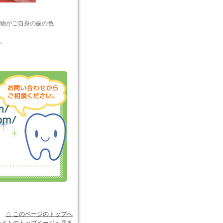
物がご自身の歯の色
。
△ このページのトップへ