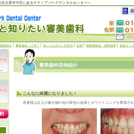
科は名古屋市中区にあるナディアパークデンタルセンターへ
医院紹介
審美歯科って何？
知っておきたい注意点
症例
無料相談会・資料請求
初診オン
審美歯科症例紹介
こんなに綺麗になりました！
患者様は左上の被せ物の色の変色の改善とホワイトニングを希望され