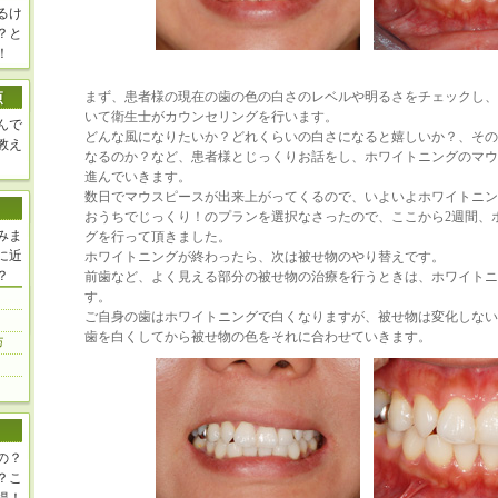
るけ
？と
！
まず、患者様の現在の歯の色の白さのレベルや明るさをチェックし、
いて衛生士がカウンセリングを行います。
んで
どんな風になりたいか？どれくらいの白さになると嬉しいか？、その
教え
なるのか？など、患者様とじっくりお話をし、ホワイトニングのマウ
進んでいきます。
数日でマウスピースが出来上がってくるので、いよいよホワイトニン
おうちでじっくり！のプランを選択なさったので、ここから2週間、
みま
グを行って頂きました。
に近
ホワイトニングが終わったら、次は被せ物のやり替えです。
？
前歯など、よく見える部分の被せ物の治療を行うときは、ホワイト
す。
ご自身の歯はホワイトニングで白くなりますが、被せ物は変化しない
歯を白くしてから被せ物の色をそれに合わせていきます。
の？
？こ