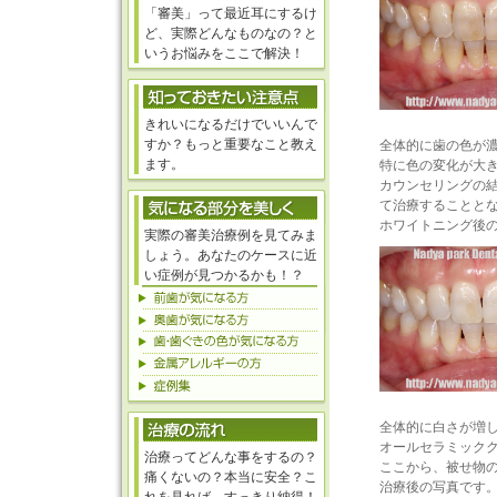
「審美」って最近耳にするけ
ど、実際どんなものなの？と
いうお悩みをここで解決！
きれいになるだけでいいんで
すか？もっと重要なこと教え
全体的に歯の色が
ます。
特に色の変化が大
カウンセリングの
て治療することと
ホワイトニング後
実際の審美治療例を見てみま
しょう。あなたのケースに近
い症例が見つかるかも！？
全体的に白さが増
オールセラミック
治療ってどんな事をするの？
ここから、被せ物
痛くないの？本当に安全？こ
治療後の写真です