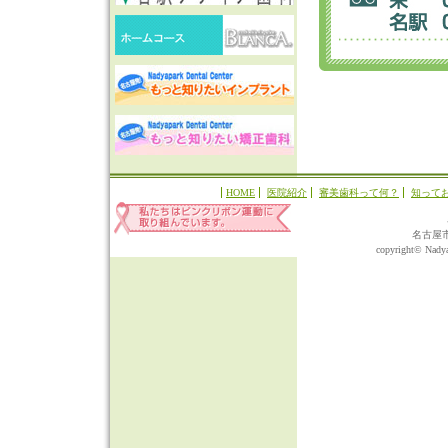
HOME
医院紹介
審美歯科って何？
知って
名古屋
copyright© Nadyap