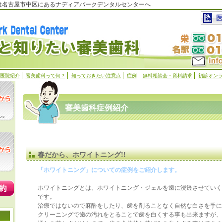
科は名古屋市中区にあるナディアパークデンタルセンターへ
医院紹介
審美歯科って何？
知っておきたい注意点
症例
無料相談会・資料請求
初診オン
審美歯科症例紹介
春だから、ホワイトニング!!
「ホワイトニング」についての症例をご紹介します。
ホワイトニングとは、ホワイトニング・ジェルを歯に浸透させていく
です。
治療ではないので麻酔をしたり、歯を削ることなく自然な白さを手に
クリーニングで歯の汚れをとることで歯を白くする事も出来ますが、