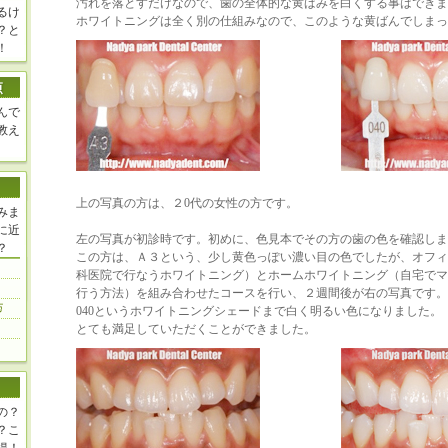
汚れを落とすだけなので、歯の全体的な黄ばみを白くする事はできま
るけ
ホワイトニングは全く別の仕組みなので、このような黄ばんでしまっ
？と
！
んで
教え
上の写真の方は、２0代の女性の方です。
みま
に近
左の写真が初診時です。初めに、色見本でその方の歯の色を確認しま
？
この方は、Ａ３という、少し黄色っぽい濃い目の色でしたが、オフィ
科医院で行なうホワイトニング）とホームホワイトニング（自宅でマ
行う方法）を組み合わせたコースを行い、２週間後が右の写真です。
040というホワイトニングシェードまで白く明るい色になりました。
とても満足していただくことができました。
の？
？こ