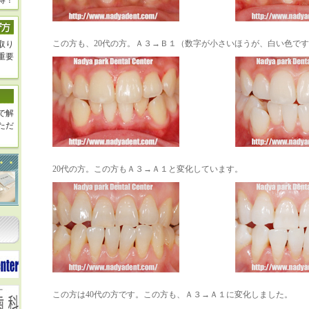
得！
この方も、20代の方。Ａ３→Ｂ１（数字が小さいほうが、白い色で
取り
重要
で解
ただ
20代の方。この方もＡ３→Ａ１と変化しています。
この方は40代の方です。この方も、Ａ３→Ａ１に変化しました。