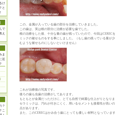
るけ
？と
！
この、金属が入っている歯の部分を治療していきました。
んで
この歯は、実は根の部分に治療が必要な歯でした。
教え
根の治療をした後、十分な量の歯が残っていたので、今回はCEREC
ミックの被せものをする事にしました。（もし歯の残っている量が少
むような被せものにしないといけません）
みま
に近
？
これが治療後の写真です。
後ろの歯も虫歯の治療がしてあります。
もともとが金属だっただけに、とても自然で綺麗な仕上がりとなりま
セラミックは、汚れが付きにくく、用いるセメントも接着性が高いの
の？
点があります。
？こ
また、このCERECはかみ合う歯にとっても優しい材料となっていま