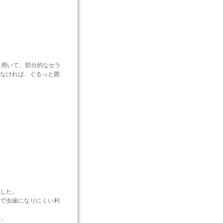
を用いて、部分的なセラ
なければ、ぐるっと囲
した。
で虫歯になりにくい利
す。