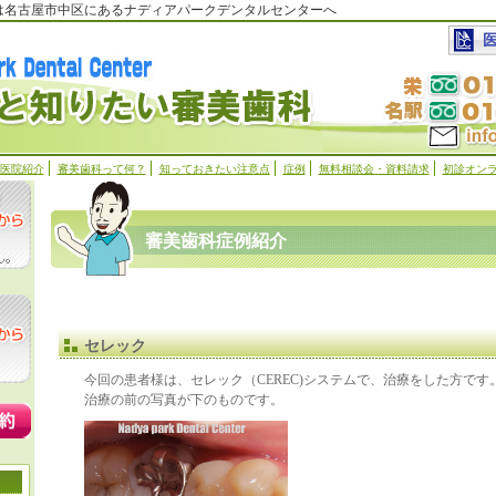
科は名古屋市中区にあるナディアパークデンタルセンターへ
医院紹介
審美歯科って何？
知っておきたい注意点
症例
無料相談会・資料請求
初診オン
審美歯科症例紹介
セレック
今回の患者様は、セレック（CEREC)システムで、治療をした方です
治療の前の写真が下のものです。