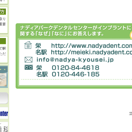
得！
取り
重要
で解
ただ