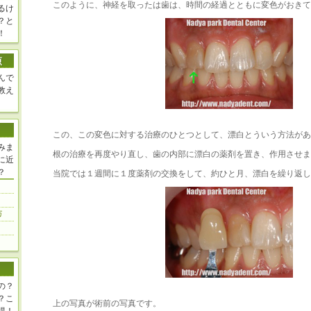
このように、神経を取ったは歯は、時間の経過とともに変色がおきて
るけ
？と
！
んで
教え
この、この変色に対する治療のひとつとして、漂白とういう方法があ
みま
根の治療を再度やり直し、歯の内部に漂白の薬剤を置き、作用させま
に近
？
当院では１週間に１度薬剤の交換をして、約ひと月、漂白を繰り返し
の？
？こ
上の写真が術前の写真です。