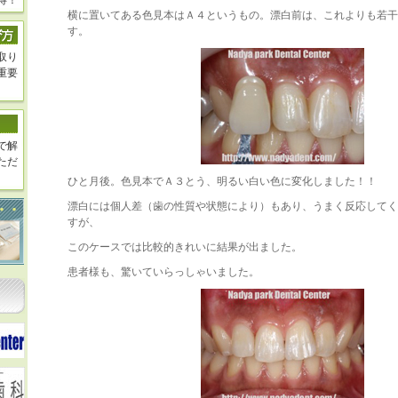
得！
横に置いてある色見本はＡ４というもの。漂白前は、これよりも若干
す。
取り
重要
で解
ただ
ひと月後。色見本でＡ３とう、明るい白い色に変化しました！！
漂白には個人差（歯の性質や状態により）もあり、うまく反応してく
すが、
このケースでは比較的きれいに結果が出ました。
患者様も、驚いていらっしゃいました。