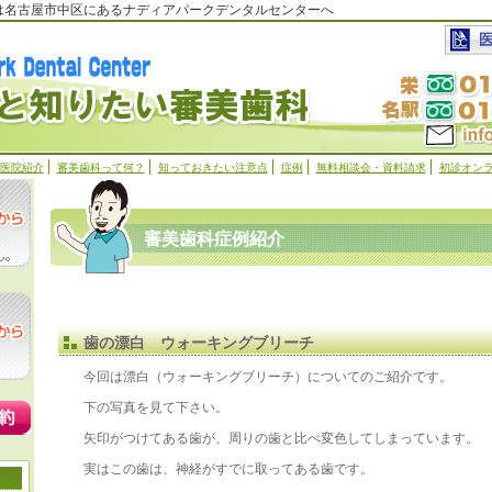
科は名古屋市中区にあるナディアパークデンタルセンターへ
医院紹介
審美歯科って何？
知っておきたい注意点
症例
無料相談会・資料請求
初診オン
審美歯科症例紹介
歯の漂白 ウォーキングブリーチ
今回は漂白（ウォーキングブリーチ）についてのご紹介です。
下の写真を見て下さい。
矢印がつけてある歯が、周りの歯と比べ変色してしまっています。
実はこの歯は、神経がすでに取ってある歯です。