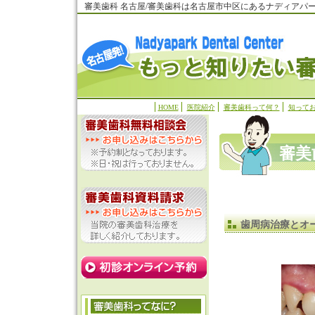
審美歯科 名古屋/審美歯科は名古屋市中区にあるナディアパ
HOME
医院紹介
審美歯科って何？
知って
審美
歯周病治療とオ