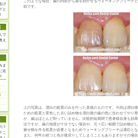
このような場合、歯の内部から薬を効かせるウォーキングブリーチと
るけ
効です。
？と
！
んで
教え
みま
に近
？
上の写真は、漂白の処置のみを行った直後のものです。今回は漂白後
ための処置と変色した古い詰め物を漂白後の歯の色に合わせてやり替
が、歯はほとんど削っていません。比較的短期間で患者様自身も効果
法ですが、歯の強度が十分でない場合や、元々広い範囲で詰め物がし
の？
被せ物を作る処置が必要となるためウォーキングブリーチは適応とな
？こ
また、何年か経つと色が後戻りしてしまうこともありますがその場合