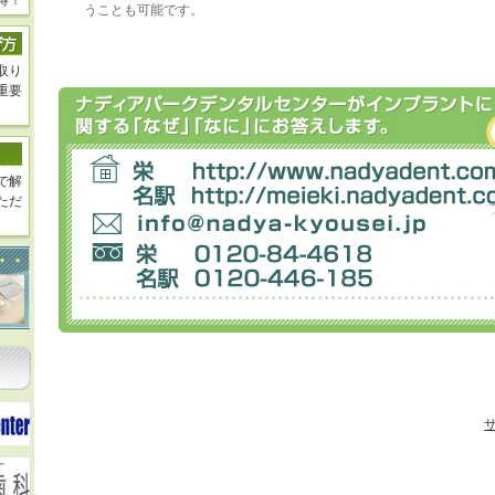
得！
うことも可能です。
取り
重要
で解
ただ