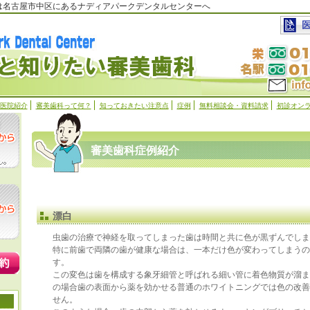
科は名古屋市中区にあるナディアパークデンタルセンターへ
医院紹介
審美歯科って何？
知っておきたい注意点
症例
無料相談会・資料請求
初診オン
審美歯科症例紹介
漂白
虫歯の治療で神経を取ってしまった歯は時間と共に色が黒ずんでしま
特に前歯で両隣の歯が健康な場合は、一本だけ色が変わってしまう
す。
この変色は歯を構成する象牙細管と呼ばれる細い管に着色物質が溜ま
の場合歯の表面から薬を効かせる普通のホワイトニングでは色の改善
せん。