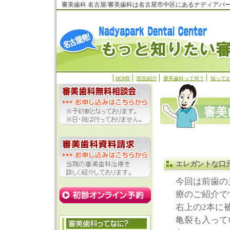
審美歯科 名古屋/審美歯科は名古屋市中区にあるナディアパ
HOME
医院紹介
審美歯科って何？
知って
審美
エレガントな口
今回は前歯の
療のご紹介で
右上の2本に
亀裂も入って